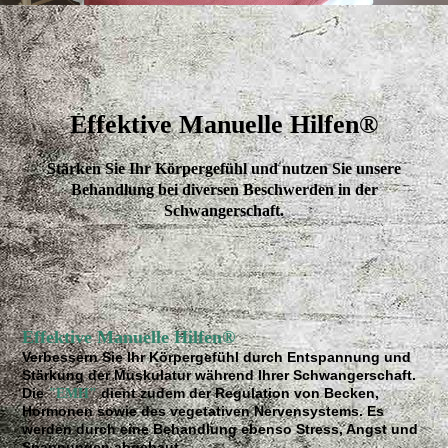
Effektive Manuelle Hilfen®
Stärken Sie Ihr Körpergefühl und nutzen Sie unsere
Behandlung bei diversen Beschwerden in der
Schwangerschaft.
Effektive Manuelle Hilfen®
Verbessern Sie Ihr Körpergefühl durch Entspannung und
Stärkung der Muskulatur während Ihrer Schwangerschaft.
Die
dient zudem der Regulation von Becken,
"
EMH"
Hormonen sowie des vegetativen Nervensystems. Es
werden durch eine Behandlung ebenso Stress, Angst und
Spannungen abgebaut.