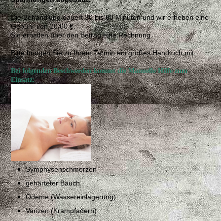
Die Behandlung dauert 30 bis 60 Minuten und wir erheben eine
Gebühr von 20,00 €.
Sie erhalten über den Betrag eine Rechnung.
Bitte bringen Sie zu Ihrem Termin ein großes Handtuch mit.
Bei folgenden Beschwerden kommt die Manuelle Hilfe zum
Einsatz:
Symphysenschmerzen
gehärteter Bauch
Ödeme (Wassereinlagerung)
Varizen (Krampfadern)