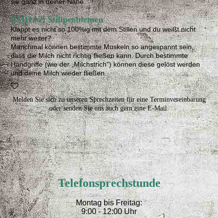
sie ganz in deiner Nähe.
EMH bei Stillproblemen
Klappt es nicht so 100%ig mit dem Stillen und du weißt nicht
mehr weiter?
Manchmal können bestimmte Muskeln so angespannt sein,
dass die Milch nicht richtig fließen kann. Durch bestimmte
Handgriffe (wie der „Milchstrich“) können diese gelöst werden
und deine Milch wieder fließen.
Melden Sie sich zu unseren Sprechzeiten für eine Terminvereinbarung
oder senden Sie uns auch gern eine E-Mail.
Telefonsprechstunde
Montag bis Freitag:
9:00 - 12:00 Uhr