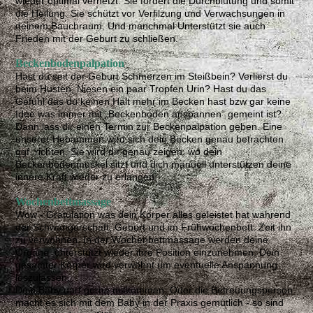
wieder optimal vernetzt. Sie fördert die Durchblutung und somit
die Heilung. Sie schützt vor Verfilzung und Verwachsungen in
deinem Bauchraum. Und manchmal Unterstützt sie auch
Frieden mit der Geburt zu schließen.
Beckenbodenpalpation
Hast du seit der Geburt Schmerzen im Steißbein? Verlierst du
beim Husten, Niesen ein paar Tropfen Urin? Hast du das
Gefühl das du keinen Halt mehr im Becken hast bzw gar keine
Idee was immer mit „Beckenboden anspannen“ gemeint ist?
Dann lass dir einen Termin zur Beckenpalpation geben. Eine
unserer Hebammen wird sich dein Becken genau betrachten
ggf. richten. Sie wird dir genau zeigen, wo dein
Beckenbodenmuskel sitzt und dich manuell unterstützen deine
innere Kraft wieder zu erlangen.
Wochenbettmassage
Wow - Gratulation was dein Körper alles geleistet hat während
der Schwangerschaft, Geburt und im Frühwochenbett. Zeit ihn
zu verwöhnen. In der Wochenbettmassage werden deine
Organe unterstützt wieder ihre Position einzunehmen. Dein
gesamter Körper wird verwöhnt um eventuelle Anspannung
loszulassen.
Dein Baby darf gerne mitkommen. Oder die Betreuungsperson
macht es sich mit dem Baby in der Praxis gemütlich - so sind